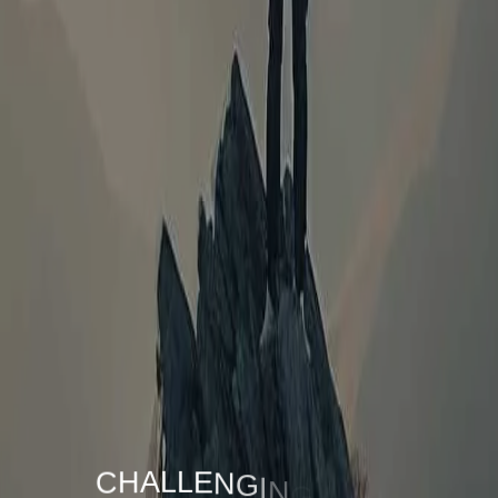
C
H
A
L
L
E
N
G
I
N
G
N
O
R
M
S