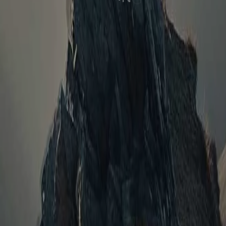
R
E
S
O
L
V
I
N
G
C
H
A
L
L
E
N
G
E
S